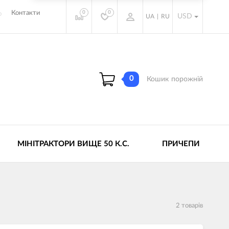
0
0
Контакти
USD
UA
|
RU
0
Кошик
порожній
МІНІТРАКТОРИ ВИЩЕ 50 К.С.
ПРИЧЕПИ
2 товарів