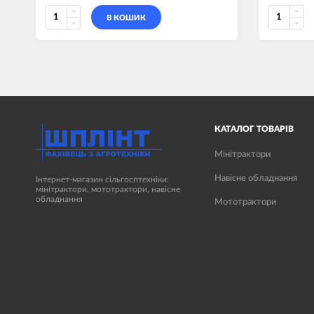
В КОШИК
КАТАЛОГ ТОВАРІВ
Мінітрактори
Навісне обладнання
Інтернет-магазин сільгосптехніки:
мінітрактори, мототрактори, навісне
обладнання
Мототрактори