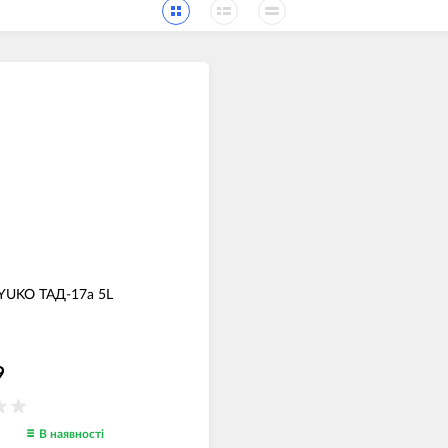
YUKO ТАД-17a 5L
9
В наявності