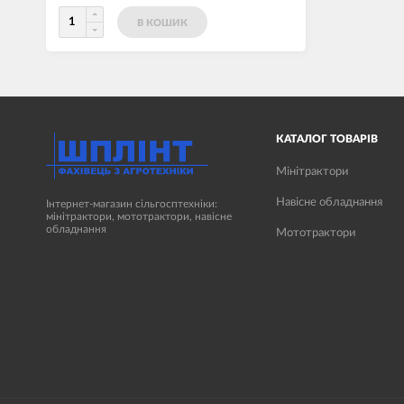
В КОШИК
КАТАЛОГ ТОВАРІВ
Мінітрактори
Навісне обладнання
Інтернет-магазин сільгосптехніки:
мінітрактори, мототрактори, навісне
обладнання
Мототрактори