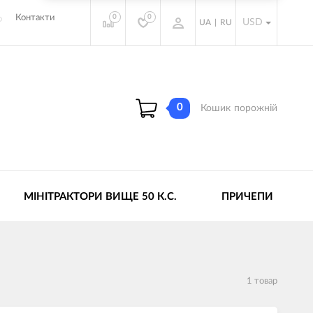
0
0
Контакти
USD
UA
|
RU
0
Кошик
порожній
МІНІТРАКТОРИ ВИЩЕ 50 К.С.
ПРИЧЕПИ
1 товар