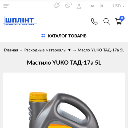
0
0
USD
UA
|
RU
0
КАТАЛОГ ТОВАРІВ
Главная
→
Расходные материалы
▼
→
Масло YUKO ТАД-17a 5L
Мастило YUKO ТАД-17a 5L
Product
images