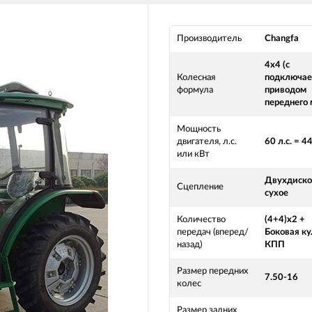
Производитель
Changfa
4х4 (с
Колесная
подключа
формула
приводом
переднего 
Мощность
двигателя, л.с.
60 л.с. = 4
или кВт
Двухдиско
Сцепление
сухое
Количество
(4+4)х2 +
передач (вперед/
Боковая ку
назад)
КПП
Размер передних
7.50-16
колес
Размер задних