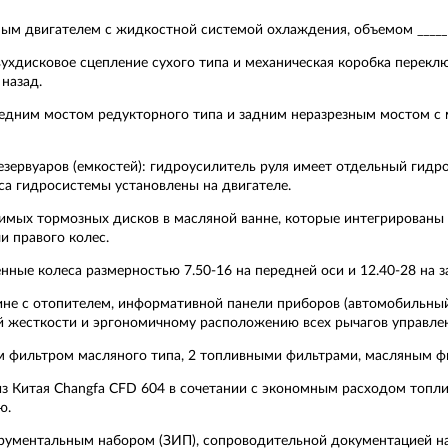
ым двигателем с жидкостной системой охлаждения, объемом ____
вухдисковое сцепление сухого типа и механическая коробка перек
назад.
едним мостом редукторного типа и задним неразрезным мостом с
зервуаров (емкостей): гидроусилитель руля имеет отдельный гидро
са гидросистемы установлены на двигателе.
симых тормозных дисков в масляной ванне, которые интегрированы 
и правого колес.
ные колеса размерностью 7.50-16 на передней оси и 12.40-28 на з
ине с отопителем, информативной панели приборов (автомобильный
й жесткости и эргономичному расположению всех рычагов управле
м фильтром масляного типа, 2 топливными фильтрами, масляным ф
 Китая Changfa CFD 604 в сочетании с экономным расходом топлива
ю.
трументальным набором (ЗИП), сопроводительной документацией н