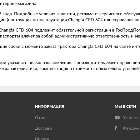
нтернет-магазина.
3 года. Подробные условия гарантии, регламент сервисного обслу
и (инструкция по эксплуатации Changfa CFD 604 или сервисная кни
 Changfa CFD 604 подлежит обязательной регистрации в ГосПродП
ехпаспорта) влечет за собой административную ответственность и 
шие сроки с момента заказа трактора Changfa CFD 604 на сайте ин
ции указаны с целью ознакомления. Производитель имеет право вно
е характеристики, комплектация и стоимость обязательно уточняй
ИНФОРМАЦИЯ
МЫ В СЕТИ
О нас
Youtube
Доставка
Фейсбук
Оплата