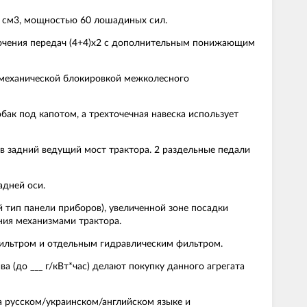
_ см3, мощностью 60 лошадиных сил.
лючения передач (4+4)х2 с дополнительным понижающим
 механической блокировкой межколесного
бак под капотом, а трехточечная навеска использует
в задний ведущий мост трактора. 2 раздельные педали
адней оси.
 тип панели приборов), увеличенной зоне посадки
ния механизмами трактора.
ильтром и отдельным гидравлическим фильтром.
 (до ___ г/кВт*час) делают покупку данного агрегата
а русском/украинском/английском языке и