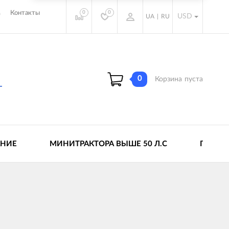
0
0
Контакты
USD
UA
|
RU
0
Корзина
пуста
АНИЕ
МИНИТРАКТОРА ВЫШЕ 50 Л.С
ПРИЦЕ