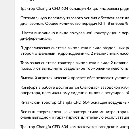
Трактор Changfa CFD 604 оснащен 4х цилиндровым рядн
Оптимальную передачу тягового усилия обеспечивает д
диапазоном. Общее количество передач КПП 8 вперед/8 
Шасси выполнено в виде полурамной конструкции с пер
дифференциала.
Гидравлическая система выполнена в виде раздельных ре
второй отдельный гидроподъемник. 2 независимых насо
Тормозная система трактора выполнена в виде 2 незави
позволяют выполнить раздельное торможение левого ил
Высокий агротехнический просвет обеспечивают увеличен
Комфорт в работе достигается благодаря заводской каб
оператора, премиальному сидению-пилот с регулировко
Китайский трактор Changfa CFD 604 оснащен воздушны
Все вышеперечисленные характеристики минитрактора из
очень выгодной и гарантируют длительную эксплуатаци
Трактор Changfa CFD 604 комплектуется заводским инс